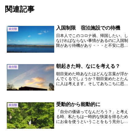
関連記事
入国制限 宿泊施設での待機
未分類
日本人でこのコロナ禍、帰国したい、し
なければならない事情があるのに入国制
限があり待機があり・・・と不安に思っ
ている人は多いのではないでしょうか？
今回、私自身、日本へ帰国する際関西空
港周辺ホテルにて６日間待機(2021年１２
月初旬）を経験しま...
朝起きた時、なにを考える？
未分類
朝目覚めた時あなたはどんな言葉が浮か
んでくるでしょうか？朝目覚めたとたん
に人は考えます。そしてあちこちに思考
が飛びます。今日何曜日だっけ？今日は
仕事？えっと、朝、会議があった
な・・・会社休みたいなーなどなど。そ
んなとき、朝いちばんに意識して...
受動的から能動的に
未分類
「自分の価値ってなんだろう？」と考え
る時、私たちは一時的な快楽を得るため
にお金を使うということをもう充分して
きた・・・と思うのは私だけではないと
思います。それはただ言葉は悪いかもし
れませんがお金をエサにしているにすぎ