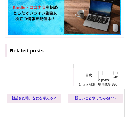
Related posts:
Rel
目次
ate
d posts:
入国制限 宿泊施設での
待機
朝起きた時、なにを考え
る？
朝起きた時、なにを考える？
新しいことやってみる(^^♪
新しいことやってみる
(^^♪
入国制限 宿泊施設での待機