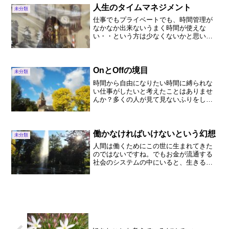
ないとも言えます^^;そ...
人生のタイムマネジメント
未分類
仕事でもプライベートでも、時間管理が
なかなか出来ないうまく時間が使えな
い・・という方は少なくないかと思いま
す。どうしてそうなるかというと・・・
自分にとって「幸せな状態」はどういう
状態？ということがクリアじゃない・・
ということも理由の１つじゃ...
OnとOffの境目
未分類
時間から自由になりたい時間に縛られな
い仕事がしたいと考えたことはありませ
んか？多くの人が見て見ないふりをして
いるという事実それは時間＝命というこ
とです。私たちは限られた時間（命）を
生きています。その限られた命をどう使
うかは人それぞれに選択の...
働かなければいけないという幻想
未分類
人間は働くためにこの世に生まれてきた
のではないですね。でもお金が流通する
社会のシステムの中にいると、生きるた
め、生活するためにはお金が必要で働か
なければならない・・という考えにいた
りやすいようです^^;もしあなたがお金や
全ての問題がない時、...