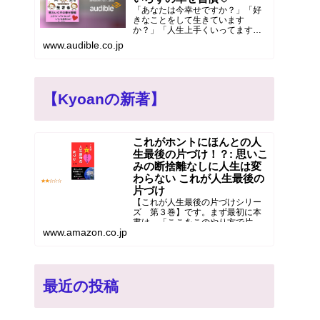
「あなたは今幸せですか？」「好
きなことをして生きています
か？」「人生上手くいってます
か？」これらの質問にはっきりと
www.audible.co.jp
「イエス！」と言える人ははたし
てどれくらいいるでしょうか？ 筆
者は３９歳で普通のOLを辞めてか
ら、さまざまな働き方を経験し、
生…
【Kyoanの新著】
これがホントにほんとの人
生最後の片づけ！？: 思いこ
みの断捨離なしに人生は変
わらない これが人生最後の
片づけ
【これが人生最後の片づけシリー
ズ 第３巻】です。まず最初に本
書は、「ここをこのやり方で片づ
www.amazon.co.jp
ける」といった「モノを捨てる、
片づける」具体的な方法を書いた
ものではないということをお伝え
しておきます。そのような片づけ
の本は専門家の方がたくさん出
さ…
最近の投稿