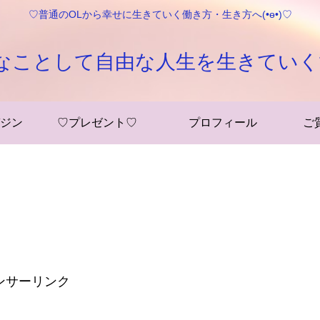
♡普通のOLから幸せに生きていく働き方・生き方へ(•ө•)♡
なことして自由な人生を生きていく
ジン
♡プレゼント♡
プロフィール
ご
ンサーリンク